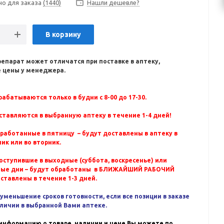
но для заказа
(1440)
Нашли дешевле?
В корзину
репарат может отличатся при поставке в аптеку,
 цены у менеджера.
абатываются только в будни с 8-00 до 17-30.
ставляются в выбранную аптеку в течение 1-4 дней!
бработанные в пятницу – будут доставлены в аптеку в
ик или во вторник.
оступившие в выходные (суббота, воскресенье) или
ные дни – будут обработаны в БЛИЖАЙШИЙ РАБОЧИЙ
оставлены в течение 1-3 дней.
уменьшение сроков готовности, если все позиции в заказе
аличии в выбранной Вами аптеке.
информацию о товаре, наличии и цене Вы можете по