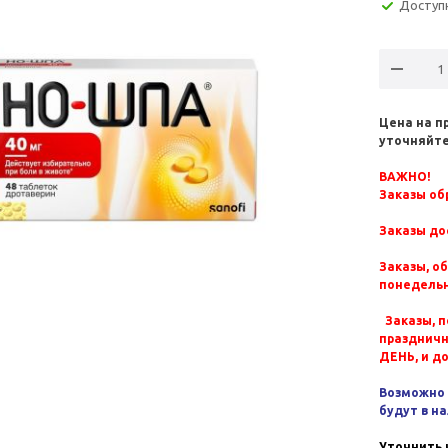
Доступ
Цена на п
уточняйте
ВАЖНО!
Заказы обр
Заказы до
Заказы, о
понедельн
Заказы, п
празднич
ДЕНЬ, и д
Возможно 
будут в н
Уточнить 