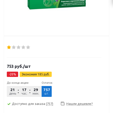
753
руб.
/шт
-
20
%
Экономия
185
руб.
До конца акции
Остаток
21
17
29
757
38
день
час.
мин.
шт.
сек.
Доступно для заказа
(757)
Нашли дешевле?