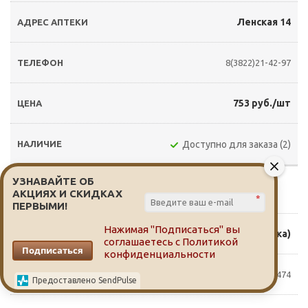
Ленская 14
8(3822)21-42-97
753 руб./шт
Доступно для заказа (2)
УЗНАВАЙТЕ ОБ
АКЦИЯХ И СКИДКАХ
Выбрать аптеку
*
ПЕРВЫМИ!
Нажимая "Подписаться" вы
Мира 18 (д. Кисловка)
соглашаетесь с
Политикой
Подписаться
конфиденциальности
79528021474
Предоставлено SendPulse