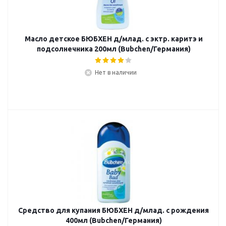
Масло детское БЮБХЕН д/млад. с эктр. каритэ и
подсолнечника 200мл (Bubchen/Германия)
Нет в наличии
Средство для купания БЮБХЕН д/млад. с рождения
400мл (Bubchen/Германия)