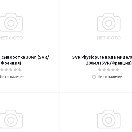
E сыворотка 30мл (SVR/
SVR Physiopure вода мицел
Франция)
200мл (SVR/Франция)
Нет в наличии
Нет в наличии