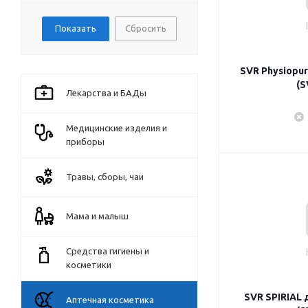
Сбросить
SVR Physiopu
(S
Лекарства и БАДы
Медицинские изделия и
приборы
Травы, сборы, чаи
Мама и малыш
Средства гигиены и
косметики
SVR SPIRIAL
Аптечная косметика