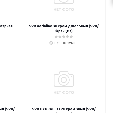
ллярная
SVR Xerialine 30 крем д/ног 50мл (SVR/
Франция)
Нет в наличии
мл (SVR/
SVR HYDRACID С20 крем 30мл (SVR/