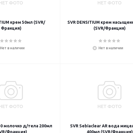
TIUM крем 50мл (SVR/
SVR DENSITIUM крем насыщен
Франция)
(SVR/Франция)
Нет в наличии
Нет в наличии
 10 молочко д/тела 200мл
SVR Sebiaclear AR вода мице
VR/Франция)
400мл (SVR/Франция)