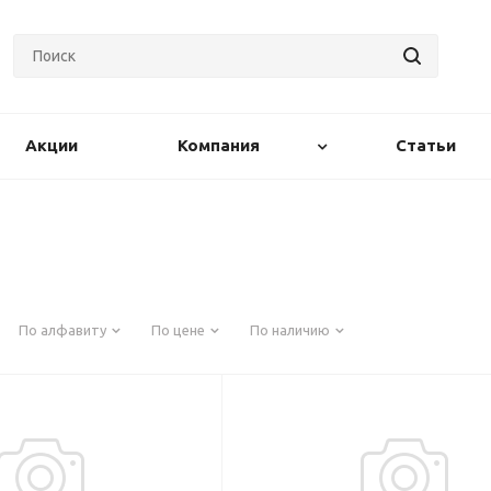
Акции
Компания
Статьи
По алфавиту
По цене
По наличию