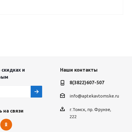
 скидках и
Наши контакты
вым
8(3822)607-507
info@aptekavtomske.ru
г.Томск, пр. Фрунзе,
 на связи
222