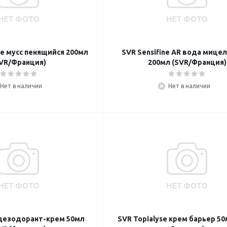
re мусс пенящийся 200мл
SVR Sensifine AR вода мице
VR/Франция)
200мл (SVR/Франция)
Нет в наличии
Нет в наличии
 дезодорант-крем 50мл
SVR Topialyse крем барьер 50