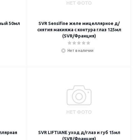
ный 50мл
SVR Sensifine желе мицеллярное д/
снятия макияжа с контура глаз 125мл
(SVR/Франция)
Нет в наличии
ллярная
SVR LIFTIANE уход д/глаз и губ 15мл
(SVR/Франция)