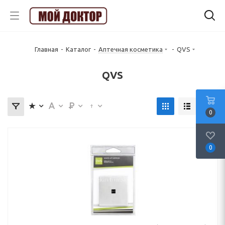
Главная
-
Каталог
-
Аптечная косметика
-
QVS
QVS
0
0