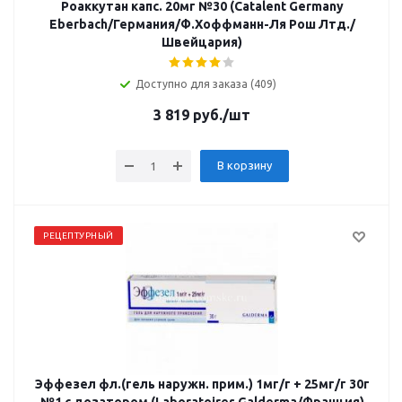
Роаккутан капс. 20мг №30 (Catalent Germany
Eberbach/Германия/Ф.Хоффманн-Ля Рош Лтд./
Швейцария)
Доступно для заказа (409)
3 819
руб.
/шт
В корзину
РЕЦЕПТУРНЫЙ
Эффезел фл.(гель наружн. прим.) 1мг/г + 25мг/г 30г