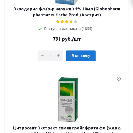
Экзодерил фл.(р-р наружн.) 1% 10мл (Globopharm
pharmazeutische Prod./Австрия)
Доступно для заказа (1855)
791
руб.
/шт
В корзину
Цитросепт Экстракт семян грейпфрута фл.(жидк.