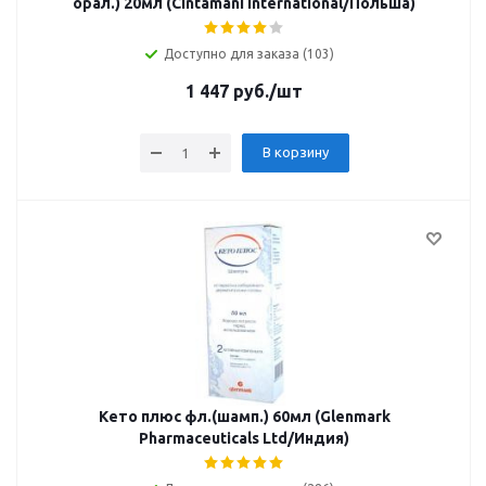
орал.) 20мл (Cintamani International/Польша)
Доступно для заказа (103)
1 447
руб.
/шт
В корзину
Кето плюс фл.(шамп.) 60мл (Glenmark
Pharmaceuticals Ltd/Индия)