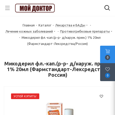
Главная
-
Каталог
-
Лекарства и БАДы
-
Лечение кожных заболеваний
-
Противогрибковые препараты
-
Микодерил фл.-кап.(р-р- д/наруж. прим.) 1% 20мл
(Фармстандарт-Лексредства/Россия)
0
Микодерил фл.-кап.(р-р- д/наруж. прим.)
1% 20мл (Фармстандарт-Лексредства/
Россия)
0
УСПЕЙ КУПИТЬ!