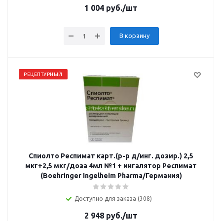
1 004
руб.
/шт
В корзину
РЕЦЕПТУРНЫЙ
Спиолто Респимат карт.(р-р д/инг. дозир.) 2,5
мкг+2,5 мкг/доза 4мл №1 + ингалятор Респимат
(Boehringer Ingelheim Pharma/Германия)
Доступно для заказа (308)
2 948
руб.
/шт