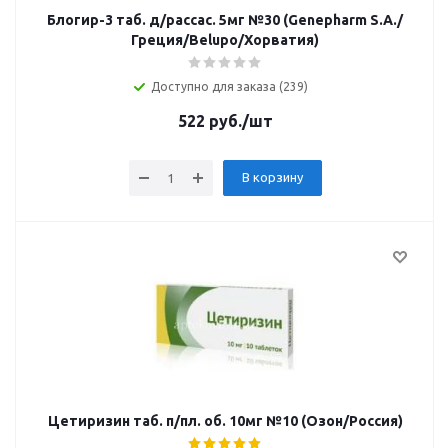
Блогир-3 таб. д/рассас. 5мг №30 (Genepharm S.A./
Греция/Belupo/Хорватия)
Доступно для заказа (239)
522
руб.
/шт
В корзину
Цетиризин таб. п/пл. об. 10мг №10 (Озон/Россия)