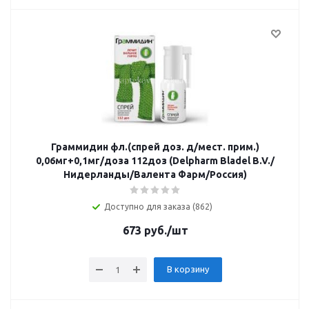
Граммидин фл.(спрей доз. д/мест. прим.)
0,06мг+0,1мг/доза 112доз (Delpharm Bladel B.V./
Нидерланды/Валента Фарм/Россия)
Доступно для заказа (862)
673
руб.
/шт
В корзину