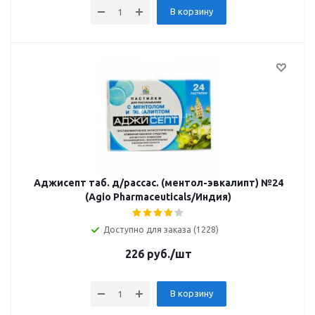
В корзину
Аджисепт таб. д/рассас. (ментол-эвкалипт) №24
(Agio Pharmaceuticals/Индия)
Доступно для заказа (1228)
226
руб.
/шт
В корзину