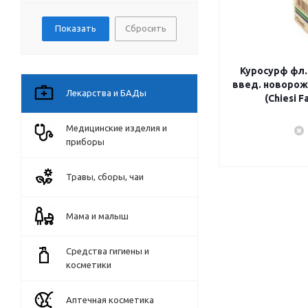
Сбросить
Куросурф фл.
введ. новорожд
Лекарства и БАДы
(Chiesi 
Медицинские изделия и
приборы
Травы, сборы, чаи
Мама и малыш
Средства гигиены и
косметики
Аптечная косметика