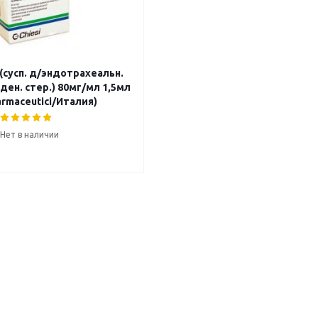
(сусп. д/эндотрахеальн.
ен. стер.) 80мг/мл 1,5мл
Farmaceutici/Италия)
Нет в наличии