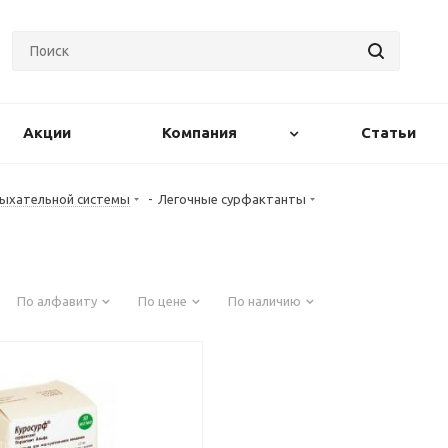
Акции
Компания
Статьи
дыхательной системы
-
Легочные сурфактанты
По алфавиту
По цене
По наличию