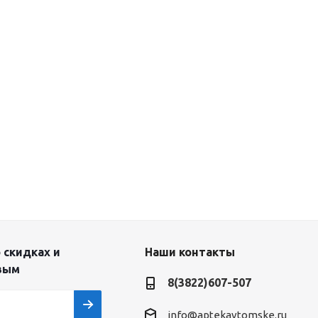
 скидках и
Наши контакты
вым
8(3822)607-507
info@aptekavtomske.ru