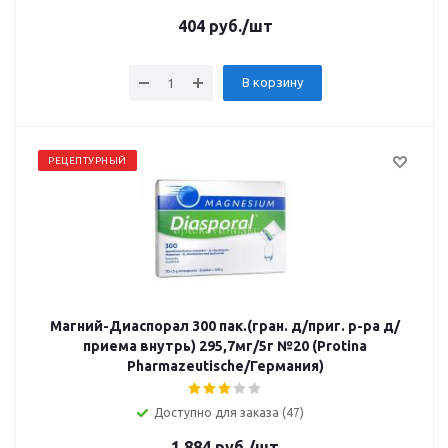
404
руб.
/шт
В корзину
РЕЦЕПТУРНЫЙ
Магний-Диаспорал 300 пак.(гран. д/приг. р-ра д/
приема внутрь) 295,7мг/5г №20 (Protina
Pharmazeutische/Германия)
Доступно для заказа (47)
1 884
руб.
/шт