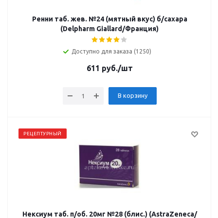
Ренни таб. жев. №24 (мятный вкус) б/сахара
(Delpharm Giallard/Франция)
Доступно для заказа (1250)
611
руб.
/шт
В корзину
РЕЦЕПТУРНЫЙ
Нексиум таб. п/об. 20мг №28 (блис.) (AstraZeneca/