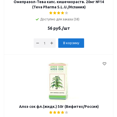
Омепразол-Тева капс. кишечнораств. 20мг №14
(Teva Pharma S.L.U./Испания)
Доступно для заказа (58)
56
руб.
/шт
В корзину
Алоэ сок фл.(жидк.) 50г (Вифитех/Россия)