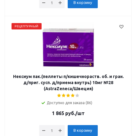
В корзину
РЕЦЕПТУРНЫЙ
Нексиум пак.(пеллеты п/кишечнораств. об. и гран.
д/приг. сусп. д/приема внутрь) 10мг №28
(AstraZeneca/Швеция)
Доступно для заказа (86)
1 865
руб.
/шт
В корзину