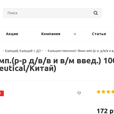
Акции
Компания
Статьи
-
Кальций, Кальций + Д3
-
Кальция глюконат-Виал амп.(р-р д/в/в и в
п.(р-р д/в/в и в/м введ.) 1
eutical/Китай)
Й
172
р