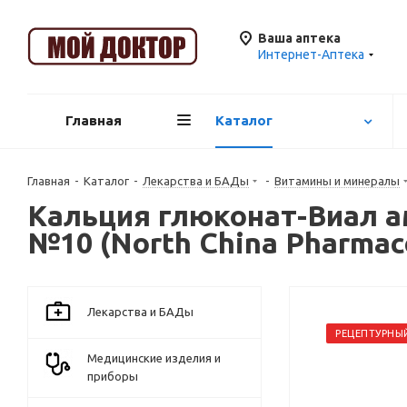
Ваша аптека
Интернет-Аптека
Главная
Каталог
Главная
-
Каталог
-
Лекарства и БАДы
-
Витамины и минералы
Кальция глюконат-Виал ам
№10 (North China Pharmac
Лекарства и БАДы
РЕЦЕПТУРНЫ
Медицинские изделия и
приборы