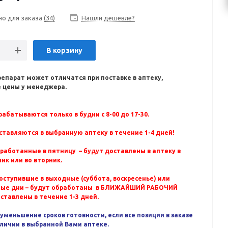
но для заказа
(34)
Нашли дешевле?
В корзину
репарат может отличатся при поставке в аптеку,
 цены у менеджера.
абатываются только в будни с 8-00 до 17-30.
ставляются в выбранную аптеку в течение 1-4 дней!
бработанные в пятницу – будут доставлены в аптеку в
ик или во вторник.
оступившие в выходные (суббота, воскресенье) или
ные дни – будут обработаны в БЛИЖАЙШИЙ РАБОЧИЙ
оставлены в течение 1-3 дней.
уменьшение сроков готовности, если все позиции в заказе
аличии в выбранной Вами аптеке.