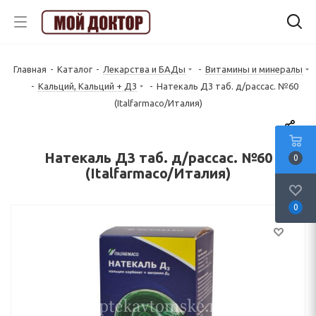
Главная
-
Каталог
-
Лекарства и БАДы
-
Витамины и минералы
-
Кальций, Кальций + Д3
-
Натекаль Д3 таб. д/рассас. №60
(Italfarmaco/Италия)
Натекаль Д3 таб. д/рассас. №60
0
(Italfarmaco/Италия)
0