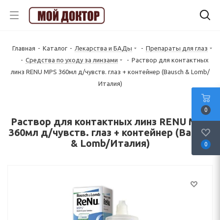
Главная
-
Каталог
-
Лекарства и БАДы
-
Препараты для глаз
-
Средства по уходу за линзами
-
Раствор для контактных
линз RENU MPS 360мл д/чувств. глаз + контейнер (Bausch & Lomb/
Италия)
0
Раствор для контактных линз RENU MPS
360мл д/чувств. глаз + контейнер (Bausch
& Lomb/Италия)
0