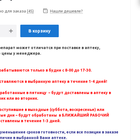
но для заказа
(45)
Нашли дешевле?
В корзину
репарат может отличатся при поставке в аптеку,
 цены у менеджера.
абатываются только в будни с 8-00 до 17-30.
ставляются в выбранную аптеку в течение 1-4 дней!
бработанные в пятницу – будут доставлены в аптеку в
ик или во вторник.
оступившие в выходные (суббота, воскресенье) или
ные дни – будут обработаны в БЛИЖАЙШИЙ РАБОЧИЙ
оставлены в течение 1-3 дней.
уменьшение сроков готовности, если все позиции в заказе
аличии в выбранной Вами аптеке.