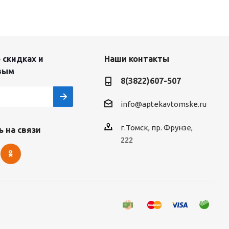
 скидках и
Наши контакты
вым
8(3822)607-507
info@aptekavtomske.ru
г.Томск, пр. Фрунзе,
 на связи
222