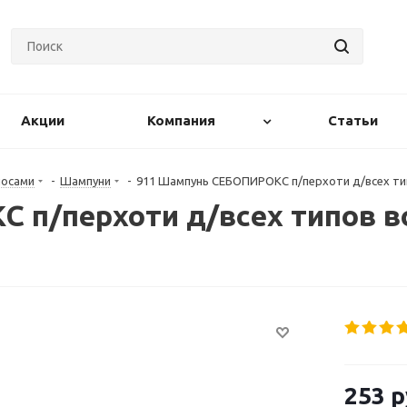
Акции
Компания
Статьи
лосами
-
Шампуни
-
911 Шампунь СЕБОПИРОКС п/перхоти д/всех тип
 п/перхоти д/всех типов в
253
р