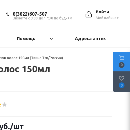
Войти
8(3822)607-507
Мой кабинет
Звоните с 9:00 до 17:30 по будням
Помощь
Адреса аптек
ов волос 150мл (Твинс Тэк/Россия)
0
олос 150мл
0
уб.
/шт