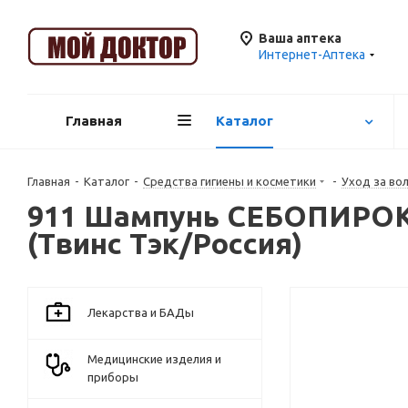
Ваша аптека
Интернет-Аптека
Главная
Каталог
Главная
-
Каталог
-
Средства гигиены и косметики
-
Уход за во
911 Шампунь СЕБОПИРОКС
(Твинс Тэк/Россия)
Лекарства и БАДы
Медицинские изделия и
приборы