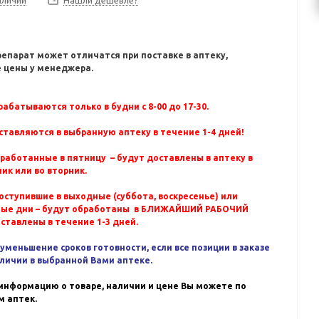
Нашли дешевле?
репарат может отличатся при поставке в аптеку,
 цены у менеджера.
абатываются только в будни с 8-00 до 17-30.
ставляются в выбранную аптеку в течение 1-4 дней!
бработанные в пятницу – будут доставлены в аптеку в
ик или во вторник.
оступившие в выходные (суббота, воскресенье) или
ные дни – будут обработаны в БЛИЖАЙШИЙ РАБОЧИЙ
оставлены в течение 1-3 дней.
уменьшение сроков готовности, если все позиции в заказе
аличии в выбранной Вами аптеке.
информацию о товаре, наличии и цене Вы можете по
 аптек.