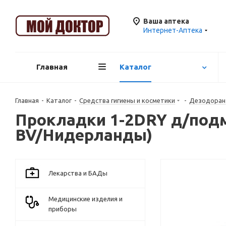
Ваша аптека
Интернет-Аптека
Главная
Каталог
Главная
-
Каталог
-
Средства гигиены и косметики
-
Дезодора
Прокладки 1-2DRY д/подм
BV/Нидерланды)
Лекарства и БАДы
Медицинские изделия и
приборы