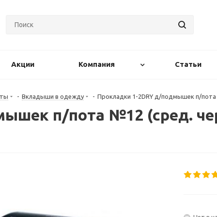
Акции
Компания
Статьи
нты
-
Вкладыши в одежду
-
Прокладки 1-2DRY д/подмышек п/пота 
ышек п/пота №12 (сред. че
Нет в н