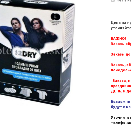
Цена на п
уточняйте
ВАЖНО!
Заказы обр
Заказы до
Заказы, о
понедельн
Заказы, п
празднич
ДЕНЬ, и д
Возможно 
будут в н
Уточнить 
телефонам