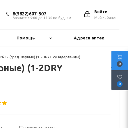
Войти
8(3822)607-507
Мой кабинет
Звоните с 9:00 до 17:30 по будням
Помощь
Адреса аптек
№12 (сред. черные) (1-2DRY BV/Нидерланды)
0
рные) (1-2DRY
0
аличии