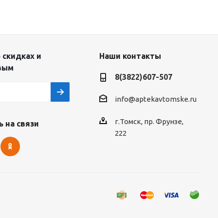
 скидках и
Наши контакты
вым
8(3822)607-507
info@aptekavtomske.ru
г.Томск, пр. Фрунзе,
 на связи
222