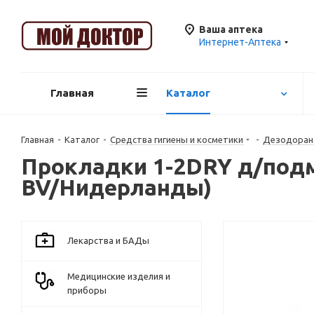
Ваша аптека
Интернет-Аптека
Главная
Каталог
Главная
-
Каталог
-
Средства гигиены и косметики
-
Дезодора
Прокладки 1-2DRY д/подм
BV/Нидерланды)
Лекарства и БАДы
Медицинские изделия и
приборы