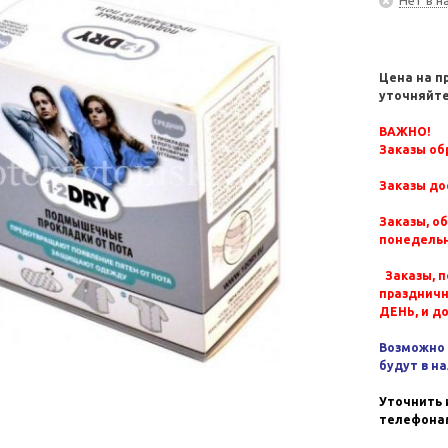
Цена на п
уточняйте
ВАЖНО!
Заказы обр
Заказы до
Заказы, о
понедельн
Заказы, п
празднич
ДЕНЬ, и д
Возможно 
будут в н
Уточнить 
телефонам