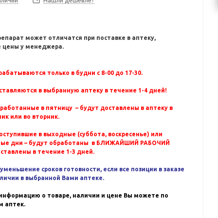
Нашли дешевле?
репарат может отличатся при поставке в аптеку,
 цены у менеджера.
абатываются только в будни с 8-00 до 17-30.
ставляются в выбранную аптеку в течение 1-4 дней!
бработанные в пятницу – будут доставлены в аптеку в
ик или во вторник.
оступившие в выходные (суббота, воскресенье) или
ные дни – будут обработаны в БЛИЖАЙШИЙ РАБОЧИЙ
оставлены в течение 1-3 дней.
уменьшение сроков готовности, если все позиции в заказе
аличии в выбранной Вами аптеке.
информацию о товаре, наличии и цене Вы можете по
 аптек.