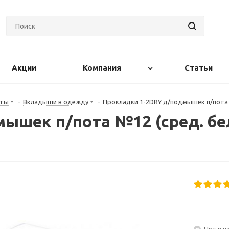
Акции
Компания
Статьи
нты
-
Вкладыши в одежду
-
Прокладки 1-2DRY д/подмышек п/пота 
ышек п/пота №12 (сред. бе
Нет в н