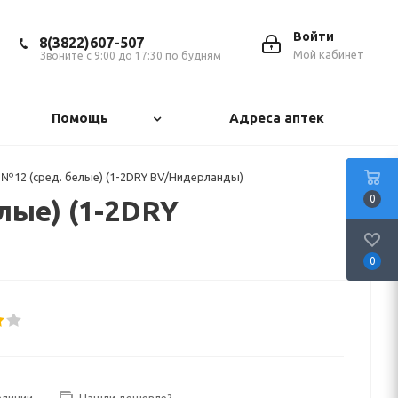
Войти
8(3822)607-507
Мой кабинет
Звоните с 9:00 до 17:30 по будням
Помощь
Адреса аптек
№12 (сред. белые) (1-2DRY BV/Нидерланды)
0
лые) (1-2DRY
0
аличии