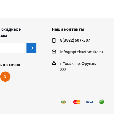
 скидках и
Наши контакты
вым
8(3822)607-507
info@aptekavtomske.ru
г.Томск, пр. Фрунзе,
 на связи
222