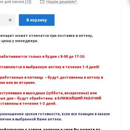
но для заказа
(13)
Нашли дешевле?
В корзину
репарат может отличатся при поставке в аптеку,
 цены у менеджера.
абатываются только в будни с 8-00 до 17-30.
ставляются в выбранную аптеку в течение 1-4 дней!
бработанные в пятницу – будут доставлены в аптеку в
ик или во вторник.
оступившие в выходные (суббота, воскресенье) или
ные дни – будут обработаны в БЛИЖАЙШИЙ РАБОЧИЙ
оставлены в течение 1-3 дней.
уменьшение сроков готовности, если все позиции в заказе
аличии в выбранной Вами аптеке.
информацию о товаре, наличии и цене Вы можете по