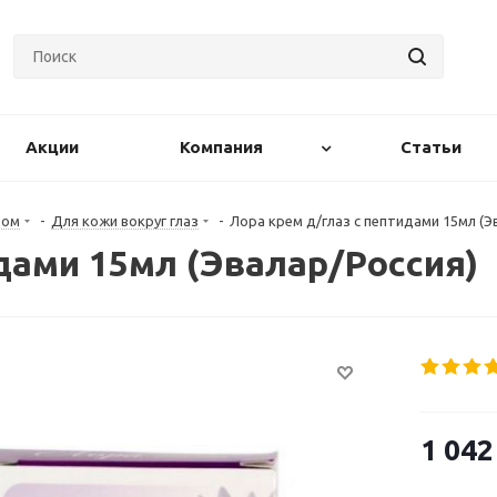
Акции
Компания
Статьи
цом
-
Для кожи вокруг глаз
-
Лора крем д/глаз с пептидами 15мл (Э
дами 15мл (Эвалар/Россия)
1 042