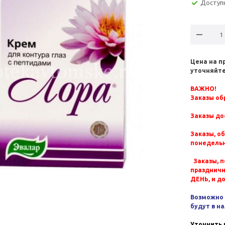
Доступ
Цена на п
уточняйте
ВАЖНО!
Заказы обр
Заказы до
Заказы, о
понедельн
Заказы, п
празднич
ДЕНЬ, и д
Возможно 
будут в н
Уточнить 