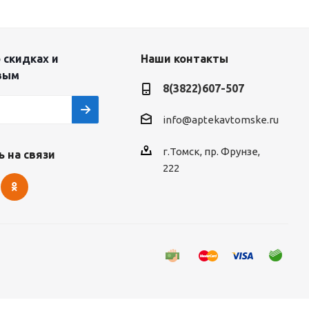
 скидках и
Наши контакты
вым
8(3822)607-507
info@aptekavtomske.ru
г.Томск, пр. Фрунзе,
 на связи
222