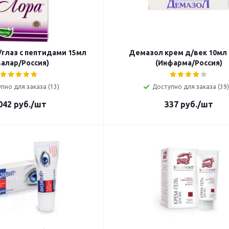
/глаз с пептидами 15мл
Демазол крем д/век 10мл (
валар/Россия)
(Инфарма/Россия)
пно для заказа (13)
Доступно для заказа (39)
042
руб.
/шт
337
руб.
/шт