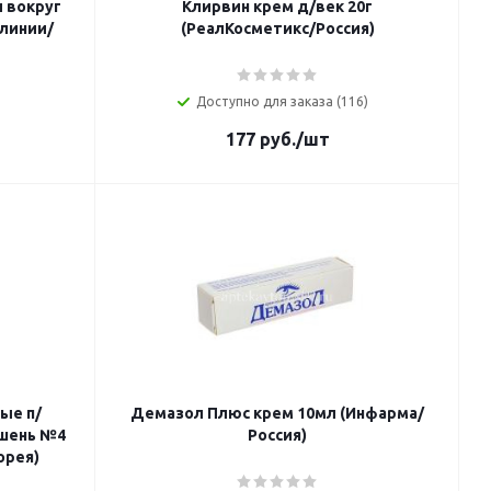
 вокруг
Клирвин крем д/век 20г
 линии/
(РеалКосметикс/Россия)
Доступно для заказа (116)
177
руб.
/шт
ые п/
Демазол Плюс крем 10мл (Инфарма/
ьшень №4
Россия)
орея)