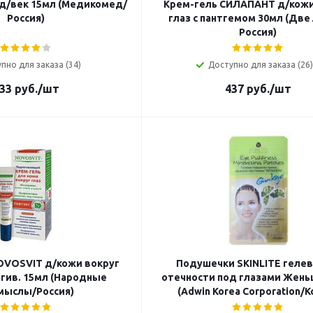
д/век 15мл (Медикомед/
Крем-гель СИЛАПАНТ д/кожи
Россия)
глаз с пантгемом 30мл (Две
Россия)
пно для заказа (34)
Доступно для заказа (26)
33
руб.
/шт
437
руб.
/шт
OVOSVIT д/кожи вокруг
Подушечки SKINLITE гелев
ягив. 15мл (Народные
отечности под глазами Жен
мыслы/Россия)
(Adwin Korea Corporation/К