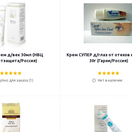
рем д/век 30мл (НВЦ
Крем СУПЕР д/глаз от отеков 
тзащита/Россия)
30г (Гарни/Россия)
упно для заказа (1)
Нет в наличии