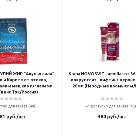
УЛИЙ ЖИР "Акулья сила"
Крем NOVOSVIT Lamellar от 5
о и Карите от отеков,
вокруг глаз "лифтинг верхне
век и мешков п/глазами
20мл (Народные промыслы/
Твинс Тэк/Россия)
пно для заказа (40)
Доступно для заказа (46)
81
руб.
/шт
384
руб.
/шт