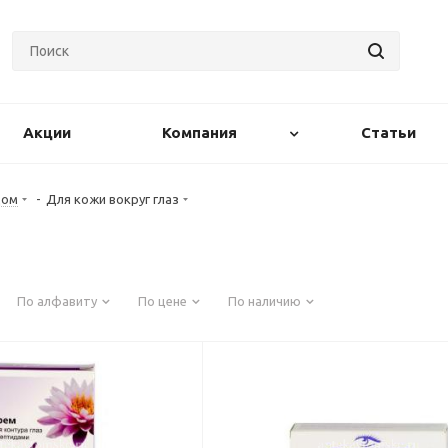
Акции
Компания
Статьи
цом
-
Для кожи вокруг глаз
По алфавиту
По цене
По наличию