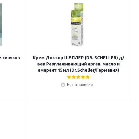
и синяков
Крем Доктор ШЕЛЛЕР (DR. SCHELLER) д/
век Разглаживающий арган. масло и
амарант 15мл (Dr.Scheller/Германия)
Нет в наличии