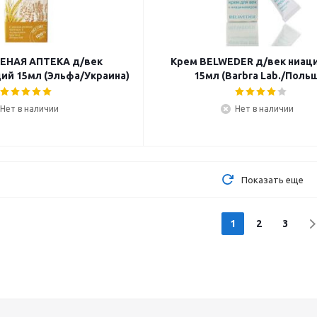
ЕНАЯ АПТЕКА д/век
Крем BELWEDER д/век ниац
й 15мл (Эльфа/Украина)
15мл (Barbra Lab./Поль
Нет в наличии
Нет в наличии
Показать еще
1
2
3