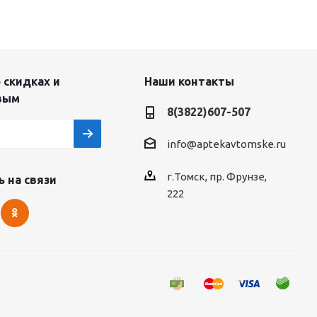
 скидках и
Наши контакты
вым
8(3822)607-507
info@aptekavtomske.ru
г.Томск, пр. Фрунзе,
 на связи
222