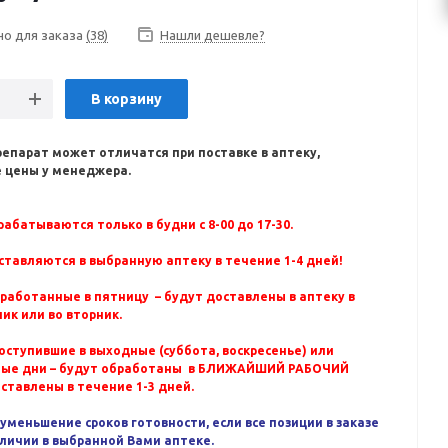
но для заказа
(38)
Нашли дешевле?
В корзину
репарат может отличатся при поставке в аптеку,
 цены у менеджера.
абатываются только в будни с 8-00 до 17-30.
ставляются в выбранную аптеку в течение 1-4 дней!
бработанные в пятницу – будут доставлены в аптеку в
ик или во вторник.
оступившие в выходные (суббота, воскресенье) или
ные дни – будут обработаны в БЛИЖАЙШИЙ РАБОЧИЙ
оставлены в течение 1-3 дней.
уменьшение сроков готовности, если все позиции в заказе
аличии в выбранной Вами аптеке.