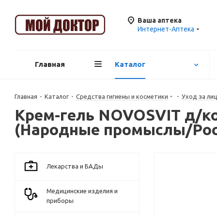
Ваша аптека
Интернет-Аптека
Главная
Каталог
Главная
-
Каталог
-
Средства гигиены и косметики
-
Уход за ли
Крем-гель NOVOSVIT д/ко
(Народные промыслы/Рос
Лекарства и БАДы
Медицинские изделия и
приборы