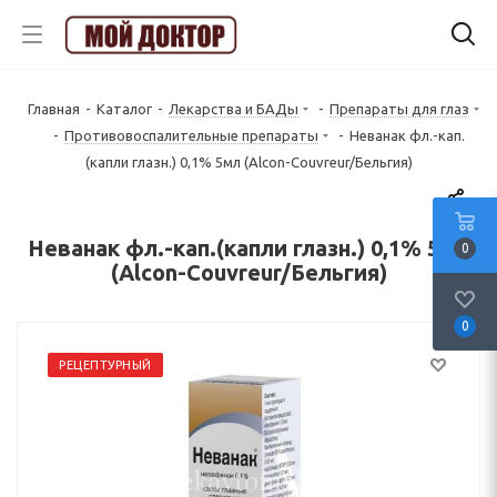
Главная
-
Каталог
-
Лекарства и БАДы
-
Препараты для глаз
-
Противовоспалительные препараты
-
Неванак фл.-кап.
(капли глазн.) 0,1% 5мл (Alcon-Couvreur/Бельгия)
Неванак фл.-кап.(капли глазн.) 0,1% 5мл
0
(Alcon-Couvreur/Бельгия)
0
РЕЦЕПТУРНЫЙ