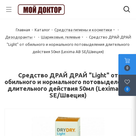
Главная
-
Каталог
-
Средства гигиены и косметики
-
Дезодоранты
-
Шариковые, гелевые
-
Средство ДРАЙ ДРАЙ
"Light" от обильного и нормального потовыделения длительного
действия 50мл (Lexima AB SE/Швеция)
0
Средство ДРАЙ ДРАЙ "Light" от
обильного и нормального потовыделения
длительного действия 50мл (Lexima AB
0
SE/Швеция)