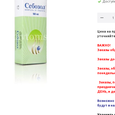
Доступ
Цена на п
уточняйте
ВАЖНО!
Заказы обр
Заказы до
Заказы, о
понедельн
Заказы, п
празднич
ДЕНЬ, и д
Возможно 
будут в н
Уточнить 