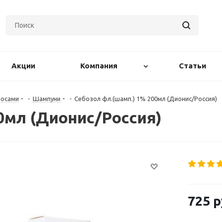
Акции
Компания
Статьи
лосами
-
Шампуни
-
Себозол фл.(шамп.) 1% 200мл (Дионис/Россия)
0мл (Дионис/Россия)
725
р