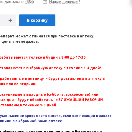
но для заказа
(684)
Нашли дешевле?
В корзину
репарат может отличатся при поставке в аптеку,
 цены у менеджера.
абатываются только в будни с 8-00 до 17-30.
ставляются в выбранную аптеку в течение 1-4 дней!
бработанные в пятницу – будут доставлены в аптеку в
ик или во вторник.
оступившие в выходные (суббота, воскресенье) или
ные дни – будут обработаны в БЛИЖАЙШИЙ РАБОЧИЙ
оставлены в течение 1-3 дней.
уменьшение сроков готовности, если все позиции в заказе
аличии в выбранной Вами аптеке.
информацию о товаре, наличии и цене Вы можете по