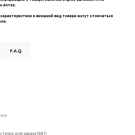
 аптек.
 характеристики и внешний вид товара могут отличаться
ала.
F.A.Q.
чие
ступно для заказа (681)