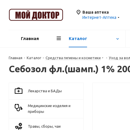
Ваша аптека
Интернет-Аптека
Главная
Каталог
Главная
-
Каталог
-
Средства гигиены и косметики
-
Уход за во
Себозол фл.(шамп.) 1% 20
Лекарства и БАДы
Медицинские изделия и
приборы
Травы, сборы, чаи