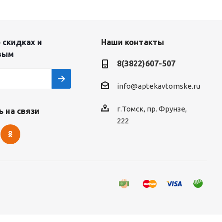
 скидках и
Наши контакты
вым
8(3822)607-507
info@aptekavtomske.ru
г.Томск, пр. Фрунзе,
 на связи
222