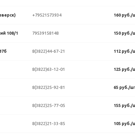
+79521573934
еверск)
160 руб./
79539158148
ий 108/1
150 руб./
8(3822)44-67-21
37б
112 руб./
8(3822)63-12-01
125 руб./
8(3822)25-92-81
65 руб./ш
8(3822)25-77-05
155 руб./
8(3822)21-33-85
105 руб./