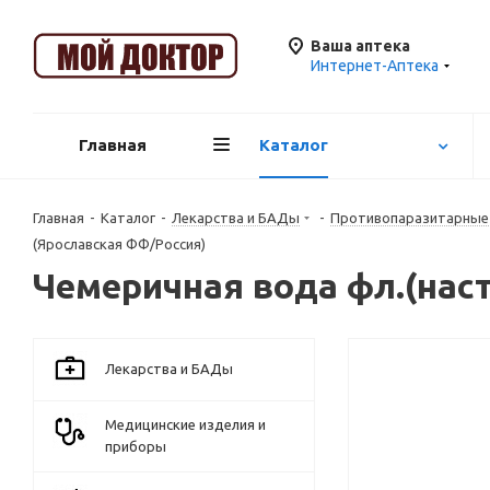
Ваша аптека
Интернет-Аптека
Главная
Каталог
Главная
-
Каталог
-
Лекарства и БАДы
-
Противопаразитарные
(Ярославская ФФ/Россия)
Чемеричная вода фл.(нас
Лекарства и БАДы
Медицинские изделия и
приборы