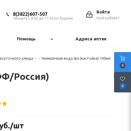
Войти
8(3822)607-507
Мой кабинет
Звоните с 9:00 до 17:30 по будням
Помощь
Адреса аптек
чесоточного клеща
-
Чемеричная вода фл.(настойка) 100мл
0
ФФ/Россия)
0
уб.
/шт