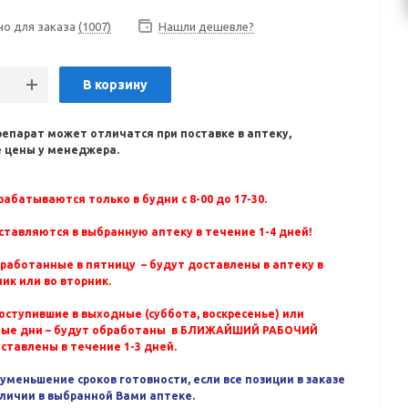
но для заказа
(1007)
Нашли дешевле?
В корзину
репарат может отличатся при поставке в аптеку,
 цены у менеджера.
абатываются только в будни с 8-00 до 17-30.
ставляются в выбранную аптеку в течение 1-4 дней!
бработанные в пятницу – будут доставлены в аптеку в
ик или во вторник.
оступившие в выходные (суббота, воскресенье) или
ные дни – будут обработаны в БЛИЖАЙШИЙ РАБОЧИЙ
оставлены в течение 1-3 дней.
уменьшение сроков готовности, если все позиции в заказе
аличии в выбранной Вами аптеке.