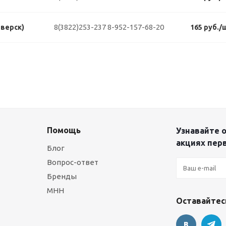
8(3822)253-237
8-952-157-68-20
еверск)
165 руб./
Помощь
Узнавайте о
акциях пер
Блог
Вопрос-ответ
Бренды
МНН
Оставайтесь