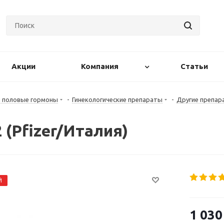
Акции
Компания
Статьи
и половые гормоны
-
Гинекологические препараты
-
Другие препар
 (Pfizer/Италия)
Й
1 030