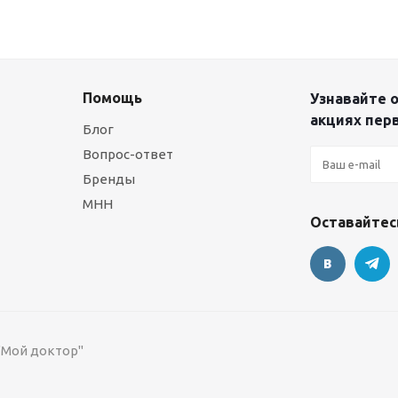
Помощь
Узнавайте о
акциях пер
Блог
Вопрос-ответ
Бренды
МНН
Оставайтесь
 "Мой доктор"