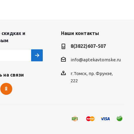
 скидках и
Наши контакты
вым
8(3822)607-507
info@aptekavtomske.ru
г.Томск, пр. Фрунзе,
 на связи
222