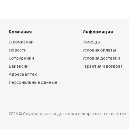
Компания
Информация
О компании
Помощь
Новости
Условия оплаты
Сотрудники
Условия доставки
Вакансии
Гарантия и возврат
Адреса аптек
Персональные данные
УЗНАВАЙТЕ ОБ АКЦИЯХ И
*
СКИДКАХ ПЕРВЫМИ!
Нажимая "Подписаться" вы
соглашаетесь с
Политикой
Подписаться
2026 © Служба заказа и доставки лекарств от сети аптек
конфиденциальности
Предоставлено SendPulse