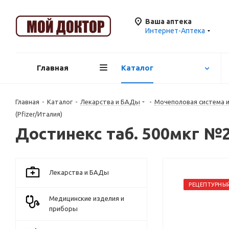
Ваша аптека
Интернет-Аптека
Главная
Каталог
Главная
-
Каталог
-
Лекарства и БАДы
-
Mочеполовая система 
(Pfizer/Италия)
Достинекс таб. 500мкг №2
Лекарства и БАДы
РЕЦЕПТУРНЫ
Медицинские изделия и
приборы