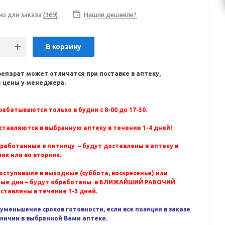
но для заказа
(369)
Нашли дешевле?
В корзину
репарат может отличатся при поставке в аптеку,
 цены у менеджера.
абатываются только в будни с 8-00 до 17-30.
ставляются в выбранную аптеку в течение 1-4 дней!
бработанные в пятницу – будут доставлены в аптеку в
ик или во вторник.
оступившие в выходные (суббота, воскресенье) или
ные дни – будут обработаны в БЛИЖАЙШИЙ РАБОЧИЙ
оставлены в течение 1-3 дней.
уменьшение сроков готовности, если все позиции в заказе
аличии в выбранной Вами аптеке.