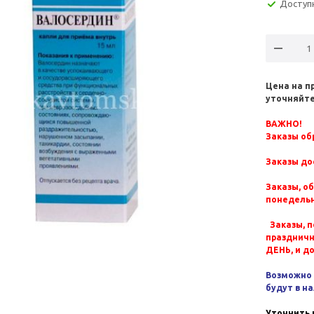
Доступ
Цена на п
уточняйте
ВАЖНО!
Заказы обр
Заказы до
Заказы, о
понедельн
Заказы, п
празднич
ДЕНЬ, и д
Возможно 
будут в н
Уточнить 