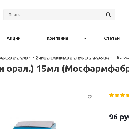
Акции
Компания
Статьи
ервной системы
-
Успокоительные и снотворные средства
-
Валосе
ли орал.) 15мл (Мосфармфаб
96
ру