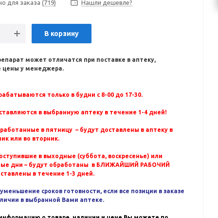
но для заказа
(719)
Нашли дешевле?
В корзину
репарат может отличатся при поставке в аптеку,
 цены у менеджера.
абатываются только в будни с 8-00 до 17-30.
ставляются в выбранную аптеку в течение 1-4 дней!
бработанные в пятницу – будут доставлены в аптеку в
ик или во вторник.
оступившие в выходные (суббота, воскресенье) или
ные дни – будут обработаны в БЛИЖАЙШИЙ РАБОЧИЙ
оставлены в течение 1-3 дней.
уменьшение сроков готовности, если все позиции в заказе
аличии в выбранной Вами аптеке.
информацию о товаре, наличии и цене Вы можете по