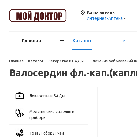
Ваша аптека
Интернет-Аптека
Главная
Каталог
Главная
-
Каталог
-
Лекарства и БАДы
-
Лечение заболеваний н
Валосердин фл.-кап.(кап
Лекарства и БАДы
Медицинские изделия и
приборы
Травы, сборы, чаи