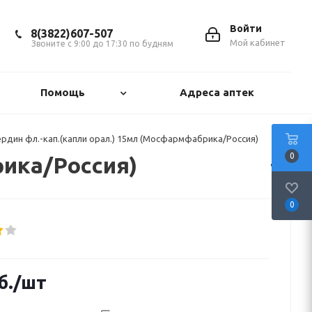
Войти
8(3822)607-507
Мой кабинет
Звоните с 9:00 до 17:30 по будням
Помощь
Адреса аптек
рдин фл.-кап.(капли орал.) 15мл (Мосфармфабрика/Россия)
0
рика/Россия)
0
б.
/шт