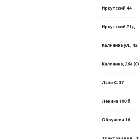
Иркутский 44
Иркутский 71д
Калинина ул., 42
Калинина, 26а (С
Лазо С. 37
Ленина 100 б
Обручева 16
Трактовая ул., 3