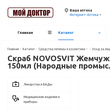
Ваша аптека
Интернет-Аптека
Главная
Каталог
Главная
-
Каталог
-
Средства гигиены и косметики
-
Уход за ли
Скраб NOVOSVIT Жемчужн
150мл (Народные промыс
Лекарства и БАДы
Медицинские изделия и
приборы