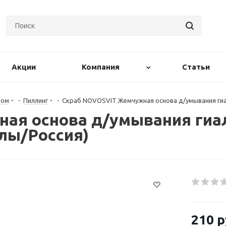
Акции
Компания
Статьи
цом
-
Пиллинг
-
Скраб NOVOSVIT Жемчужная основа д/умывания ги
ая основа д/умывания гиа
лы/Россия)
210
р