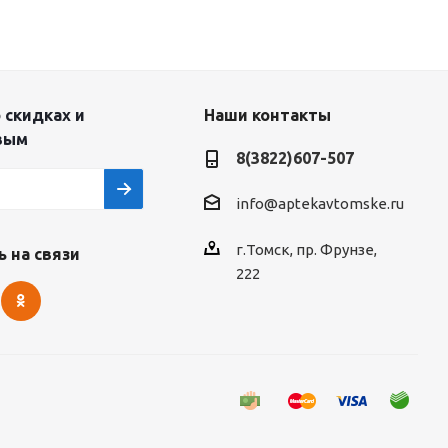
 скидках и
Наши контакты
вым
8(3822)607-507
info@aptekavtomske.ru
г.Томск, пр. Фрунзе,
 на связи
222