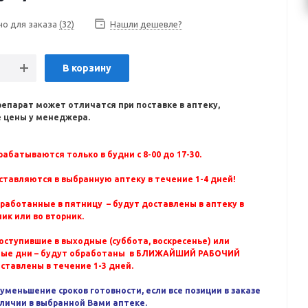
но для заказа
(32)
Нашли дешевле?
В корзину
репарат может отличатся при поставке в аптеку,
 цены у менеджера.
абатываются только в будни с 8-00 до 17-30.
ставляются в выбранную аптеку в течение 1-4 дней!
бработанные в пятницу – будут доставлены в аптеку в
ик или во вторник.
оступившие в выходные (суббота, воскресенье) или
ные дни – будут обработаны в БЛИЖАЙШИЙ РАБОЧИЙ
оставлены в течение 1-3 дней.
уменьшение сроков готовности, если все позиции в заказе
аличии в выбранной Вами аптеке.