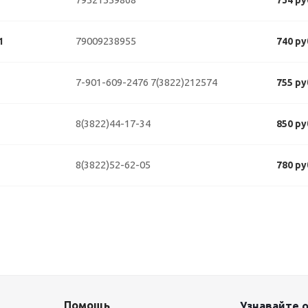
734 ру
79009238955
1
740 ру
7-901-609-2476
7(3822)212574
755 ру
8(3822)44-17-34
850 ру
8(3822)52-62-05
780 ру
Помощь
Узнавайте о