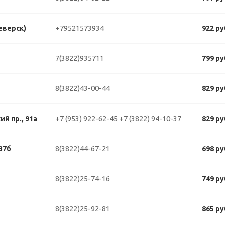
+79521573934
еверск)
922 ру
7(3822)935711
799 ру
8(3822)43-00-44
829 ру
+7 (953) 922-62-45
+7 (3822) 94-10-37
й пр., 91а
829 ру
8(3822)44-67-21
37б
698 ру
8(3822)25-74-16
749 ру
8(3822)25-92-81
865 ру