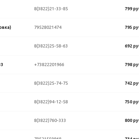
8(3822)21-33-85
799 ру
79528021474
овка)
795 ру
8(3822)25-58-63
692 ру
+73822201966
33
798 ру
8(3822)25-74-75
742 ру
8(3822)94-12-58
750 ру
8(3822)760-333
800 ру
79521559868