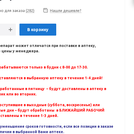
но для заказа
(282)
Нашли дешевле?
В корзину
репарат может отличатся при поставке в аптеку,
 цены у менеджера.
абатываются только в будни с 8-00 до 17-30.
ставляются в выбранную аптеку в течение 1-4 дней!
бработанные в пятницу – будут доставлены в аптеку в
ик или во вторник.
оступившие в выходные (суббота, воскресенье) или
ные дни – будут обработаны в БЛИЖАЙШИЙ РАБОЧИЙ
оставлены в течение 1-3 дней.
уменьшение сроков готовности, если все позиции в заказе
аличии в выбранной Вами аптеке.