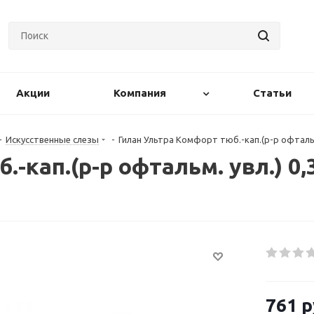
Акции
Компания
Статьи
-
Искусственные слезы
-
Гилан Ультра Комфорт тюб.-кап.(р-р офтальм
.-кап.(р-р офтальм. увл.) 0
761
р