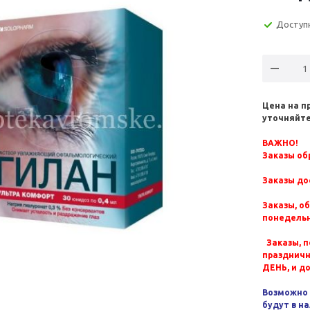
Доступ
Цена на п
уточняйте
ВАЖНО!
Заказы обр
Заказы до
Заказы, о
понедельн
Заказы, п
празднич
ДЕНЬ, и д
Возможно 
будут в н