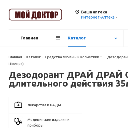
Ваша аптека
Интернет-Аптека
Главная
Каталог
Главная
-
Каталог
-
Средства гигиены и косметики
-
Дезодора
Швеция)
Дезодорант ДРАЙ ДРАЙ Cl
длительного действия 35
Лекарства и БАДы
Медицинские изделия и
приборы