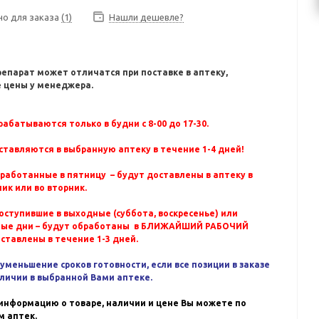
но для заказа
(1)
Нашли дешевле?
репарат может отличатся при поставке в аптеку,
 цены у менеджера.
абатываются только в будни с 8-00 до 17-30.
ставляются в выбранную аптеку в течение 1-4 дней!
бработанные в пятницу – будут доставлены в аптеку в
ик или во вторник.
оступившие в выходные (суббота, воскресенье) или
ные дни – будут обработаны в БЛИЖАЙШИЙ РАБОЧИЙ
оставлены в течение 1-3 дней.
уменьшение сроков готовности, если все позиции в заказе
аличии в выбранной Вами аптеке.
информацию о товаре, наличии и цене Вы можете по
 аптек.