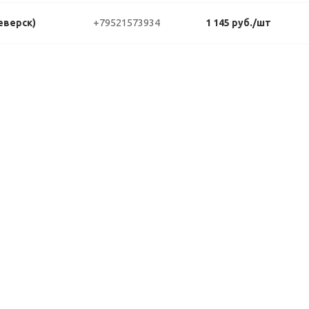
+79521573934
еверск)
1 145 руб./шт