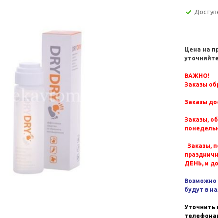
Доступ
Цена на п
уточняйте
ВАЖНО!
Заказы обр
Заказы до
Заказы, о
понедельн
Заказы, п
празднич
ДЕНЬ, и д
Возможно 
будут в н
Уточнить 
телефонам