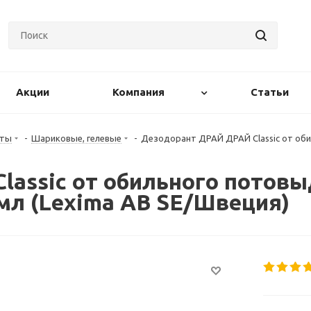
Акции
Компания
Статьи
нты
-
Шариковые, гелевые
-
Дезодорант ДРАЙ ДРАЙ Classic от оби
assic от обильного потов
мл (Lexima AB SE/Швеция)