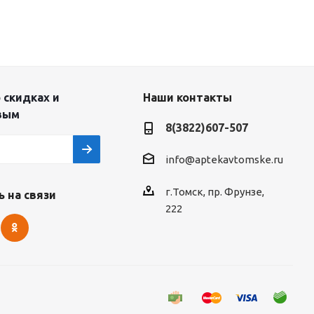
 скидках и
Наши контакты
вым
8(3822)607-507
info@aptekavtomske.ru
г.Томск, пр. Фрунзе,
 на связи
222