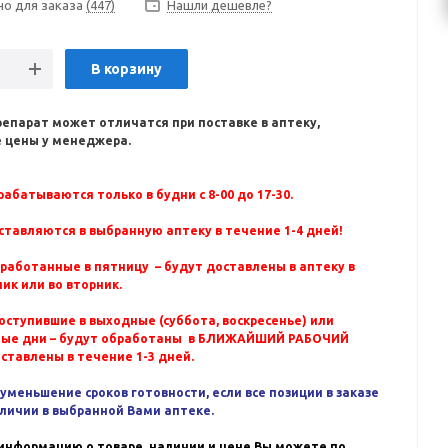
но для заказа
(447)
Нашли дешевле?
В корзину
репарат может отличатся при поставке в аптеку,
 цены у менеджера.
абатываются только в будни с 8-00 до 17-30.
ставляются в выбранную аптеку в течение 1-4 дней!
бработанные в пятницу – будут доставлены в аптеку в
ик или во вторник.
оступившие в выходные (суббота, воскресенье) или
ные дни – будут обработаны в БЛИЖАЙШИЙ РАБОЧИЙ
оставлены в течение 1-3 дней.
уменьшение сроков готовности, если все позиции в заказе
аличии в выбранной Вами аптеке.
информацию о товаре, наличии и цене Вы можете по