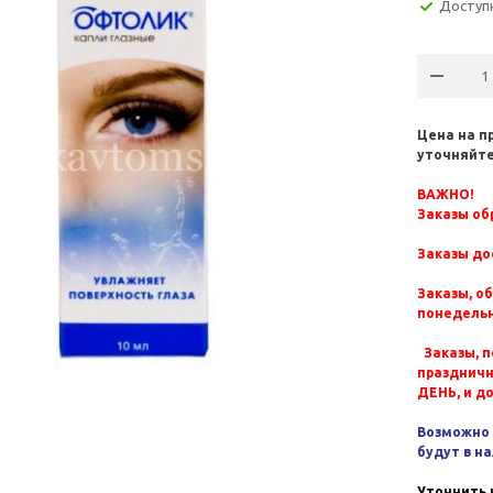
Доступ
Цена на п
уточняйте
ВАЖНО!
Заказы обр
Заказы до
Заказы, о
понедельн
Заказы, п
празднич
ДЕНЬ, и д
Возможно 
будут в н
Уточнить 