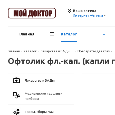
Ваша аптека
Интернет-Аптека
Главная
Каталог
Главная
-
Каталог
-
Лекарства и БАДы
-
Препараты для глаз
Офтолик фл.-кап. (капли г
Лекарства и БАДы
Медицинские изделия и
приборы
Травы, сборы, чаи