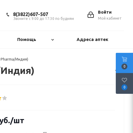
Войти
8(3822)607-507
Мой кабинет
Звоните с 9:00 до 17:30 по будням
Помощь
Адреса аптек
s Pharma/Индия)
0
/Индия)
0
уб.
/шт