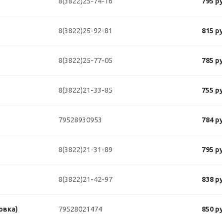
8(3822)25-74-16
795 р
8(3822)25-92-81
815 р
8(3822)25-77-05
785 р
8(3822)21-33-85
755 р
79528930953
784 р
8(3822)21-31-89
795 р
8(3822)21-42-97
838 р
79528021474
овка)
850 р