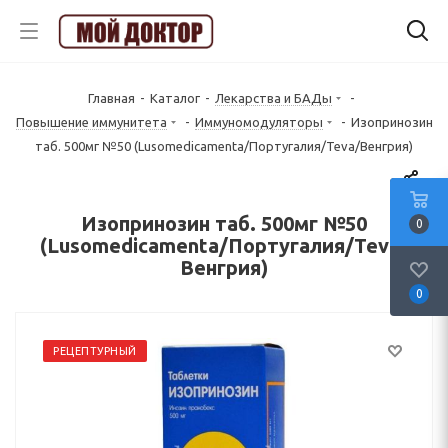
Главная
-
Каталог
-
Лекарства и БАДы
-
Повышение иммунитета
-
Иммуномодуляторы
-
Изопринозин
таб. 500мг №50 (Lusomedicamenta/Португалия/Teva/Венгрия)
Изопринозин таб. 500мг №50
0
(Lusomedicamenta/Португалия/Teva/
Венгрия)
0
РЕЦЕПТУРНЫЙ