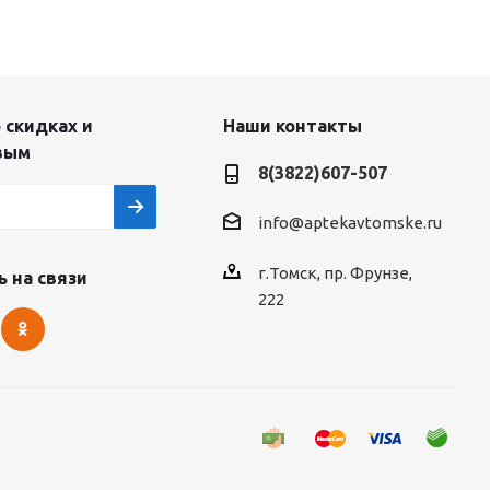
 скидках и
Наши контакты
вым
8(3822)607-507
info@aptekavtomske.ru
г.Томск, пр. Фрунзе,
 на связи
222