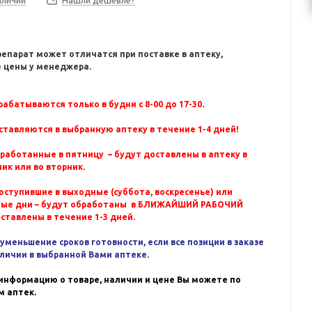
Нашли дешевле?
репарат может отличатся при поставке в аптеку,
 цены у менеджера.
абатываются только в будни с 8-00 до 17-30.
ставляются в выбранную аптеку в течение 1-4 дней!
бработанные в пятницу – будут доставлены в аптеку в
ик или во вторник.
оступившие в выходные (суббота, воскресенье) или
ные дни – будут обработаны в БЛИЖАЙШИЙ РАБОЧИЙ
оставлены в течение 1-3 дней.
уменьшение сроков готовности, если все позиции в заказе
аличии в выбранной Вами аптеке.
информацию о товаре, наличии и цене Вы можете по
 аптек.