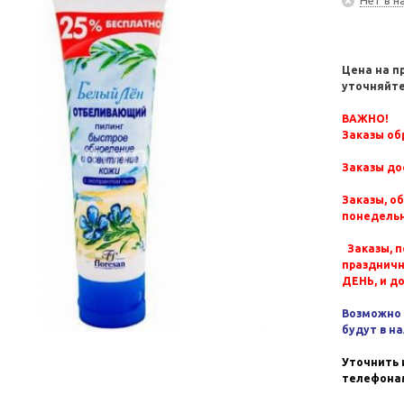
Цена на п
уточняйте
ВАЖНО!
Заказы обр
Заказы до
Заказы, о
понедельн
Заказы, п
празднич
ДЕНЬ, и д
Возможно 
будут в н
Уточнить 
телефонам