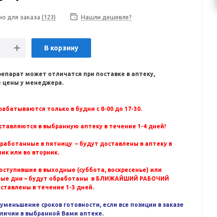
но для заказа
(123)
Нашли дешевле?
В корзину
репарат может отличатся при поставке в аптеку,
 цены у менеджера.
абатываются только в будни с 8-00 до 17-30.
ставляются в выбранную аптеку в течение 1-4 дней!
бработанные в пятницу – будут доставлены в аптеку в
ик или во вторник.
оступившие в выходные (суббота, воскресенье) или
ные дни – будут обработаны в БЛИЖАЙШИЙ РАБОЧИЙ
оставлены в течение 1-3 дней.
уменьшение сроков готовности, если все позиции в заказе
аличии в выбранной Вами аптеке.