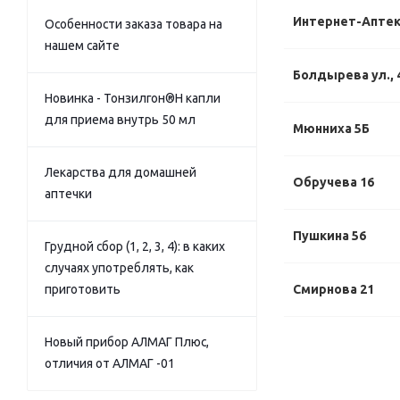
Интернет-Апте
Особенности заказа товара на
нашем сайте
Болдырева ул., 
Новинка - Тонзилгон®Н капли
для приема внутрь 50 мл
Мюнниха 5Б
Лекарства для домашней
Обручева 16
аптечки
Пушкина 56
Грудной сбор (1, 2, 3, 4): в каких
случаях употреблять, как
приготовить
Смирнова 21
Новый прибор АЛМАГ Плюс,
отличия от АЛМАГ -01