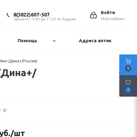
Войти
8(3822)607-507
Мой кабинет
Звоните с 9:00 до 17:30 по будням
Помощь
Адреса аптек
0мл (Дина+/Россия)
0
(Дина+/
0
уб.
/шт