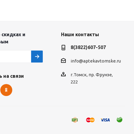
 скидках и
Наши контакты
вым
8(3822)607-507
info@aptekavtomske.ru
г.Томск, пр. Фрунзе,
 на связи
222