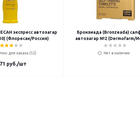
САН экспресс автозагар
Бронзиада (Bronzeada) сал
10) (Флоресан/Россия)
автозагар №2 (Dermofarm/И
пно для заказа (52)
Нет в наличии
71
руб.
/шт