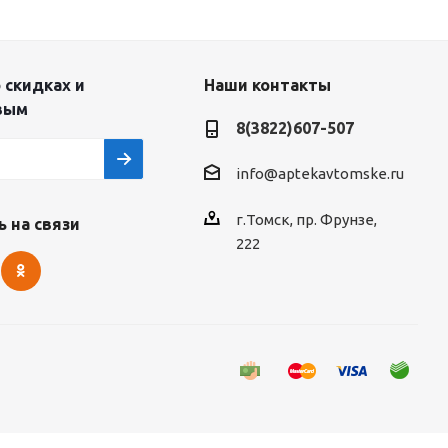
 скидках и
Наши контакты
вым
8(3822)607-507
info@aptekavtomske.ru
г.Томск, пр. Фрунзе,
 на связи
222