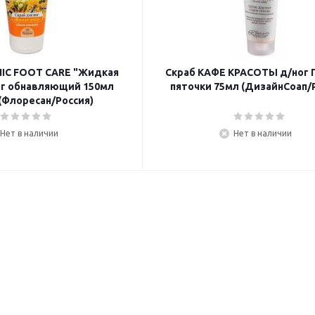
IC FOOT CARE "Жидкая
Скраб КАФЕ КРАСОТЫ д/ног 
ог обнавляющий 150мл
пяточки 75мл (ДизайнСоап/
 (Флоресан/Россия)
Нет в наличии
Нет в наличии