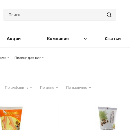
Акции
Компания
Статьи
гами
-
Пилинг для ног
По алфавиту
По цене
По наличию