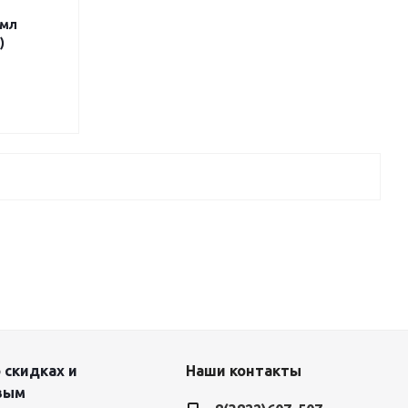
5мл
)
 скидках и
Наши контакты
вым