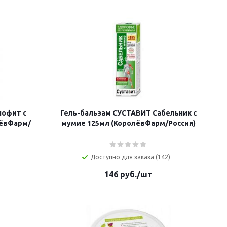
шофит с
Гель-бальзам СУСТАВИТ Сабельник с
лёвФарм/
мумие 125мл (КоролёвФарм/Россия)
Доступно для заказа (142)
146
руб.
/шт