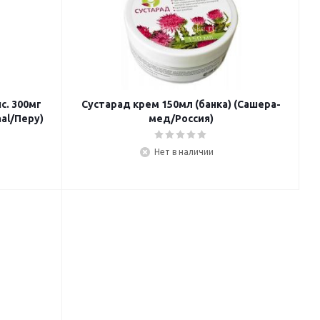
с. 300мг
Сустарад крем 150мл (банка) (Сашера-
nal/Перу)
мед/Россия)
Нет в наличии