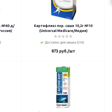
 №60 д/
Картифлекс пор. саше 10,2г №10
оссия)
(Universal Medicare/Индия)
)
Доступно для заказа (216)
873
руб.
/шт