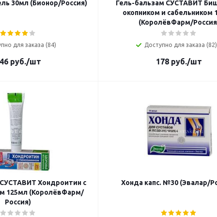
ль 30мл (Бионор/Россия)
Гель-бальзам СУСТАВИТ Би
окопником и сабельником 
(КоролёвФарм/Россия
пно для заказа (84)
Доступно для заказа (82)
46
руб.
/шт
178
руб.
/шт
 СУСТАВИТ Хондроитин с
Хонда капс. №30 (Эвалар/Р
м 125мл (КоролёвФарм/
Россия)