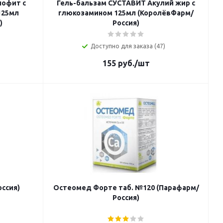
шофит с
Гель-бальзам СУСТАВИТ Акулий жир с
125мл
глюкозамином 125мл (КоролёвФарм/
)
Россия)
Доступно для заказа (47)
155
руб.
/шт
оссия)
Остеомед Форте таб. №120 (Парафарм/
Россия)