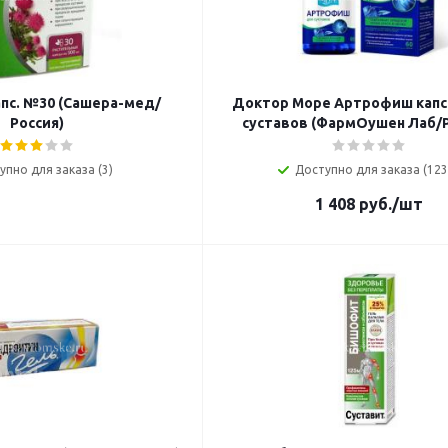
апс. №30 (Сашера-мед/
Доктор Море Артрофиш капс.
Россия)
суставов (ФармОушен Лаб/Р
упно для заказа (3)
Доступно для заказа (123
1 408
руб.
/шт