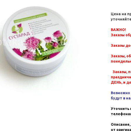
Цена на п
уточняйте
ВАЖНО!
Заказы обр
Заказы до
Заказы, о
понедельн
Заказы, п
празднич
ДЕНЬ, и д
Возможно 
будут в н
Уточнить 
телефонам
Описание,
от оригин