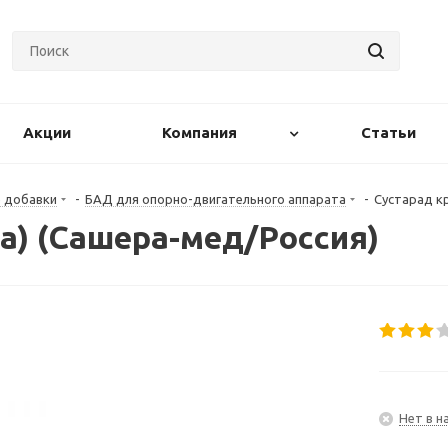
Акции
Компания
Статьи
е добавки
-
БАД для опорно-двигательного аппарата
-
Сустарад кр
а) (Сашера-мед/Россия)
Нет в н