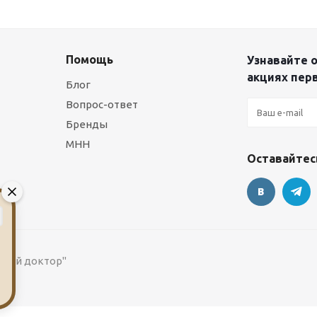
Помощь
Узнавайте о
акциях пер
Блог
Вопрос-ответ
Бренды
МНН
Оставайтесь
 "Мой доктор"