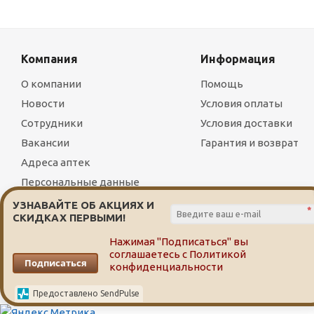
Компания
Информация
О компании
Помощь
Новости
Условия оплаты
Сотрудники
Условия доставки
Вакансии
Гарантия и возврат
Адреса аптек
Персональные данные
УЗНАВАЙТЕ ОБ АКЦИЯХ И
*
СКИДКАХ ПЕРВЫМИ!
Нажимая "Подписаться" вы
соглашаетесь с
Политикой
2026 © Служба заказа и доставки лекарств от сети аптек
Подписаться
конфиденциальности
Предоставлено SendPulse