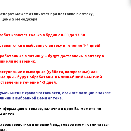
репарат может отличатся при поставке в аптеку,
 цены у менеджера.
абатываются только в будни с 8-00 до 17-30.
ставляются в выбранную аптеку в течение 1-4 дней!
бработанные в пятницу – будут доставлены в аптеку в
ик или во вторник.
оступившие в выходные (суббота, воскресенье) или
ные дни – будут обработаны в БЛИЖАЙШИЙ РАБОЧИЙ
оставлены в течение 1-3 дней.
уменьшение сроков готовности, если все позиции в заказе
аличии в выбранной Вами аптеке.
информацию о товаре, наличии и цене Вы можете по
 аптек.
 характеристики и внешний вид товара могут отличаться
ала.