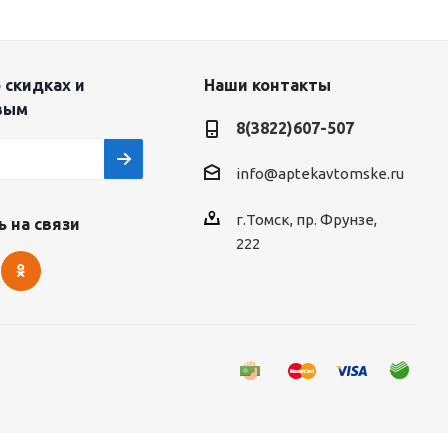
 скидках и
Наши контакты
вым
8(3822)607-507
info@aptekavtomske.ru
г.Томск, пр. Фрунзе,
 на связи
222