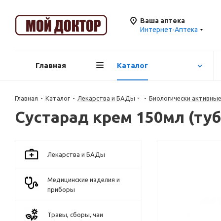
Ваша аптека
Интернет-Аптека
Главная
Каталог
Главная
-
Каталог
-
Лекарства и БАДы
-
Биологически активны
Сустарад крем 150мл (туб
Лекарства и БАДы
Медицинские изделия и
приборы
Травы, сборы, чаи