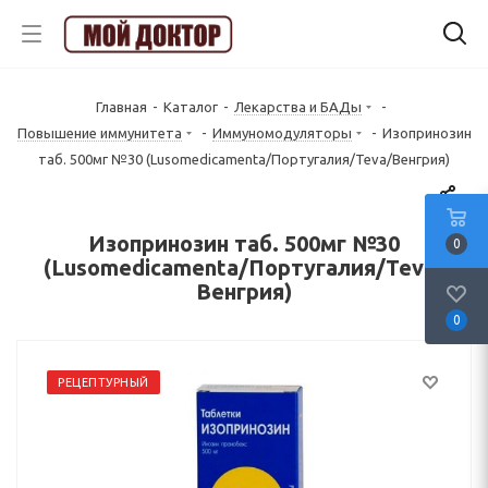
Главная
-
Каталог
-
Лекарства и БАДы
-
Повышение иммунитета
-
Иммуномодуляторы
-
Изопринозин
таб. 500мг №30 (Lusomedicamenta/Португалия/Teva/Венгрия)
Изопринозин таб. 500мг №30
0
(Lusomedicamenta/Португалия/Teva/
Венгрия)
0
РЕЦЕПТУРНЫЙ