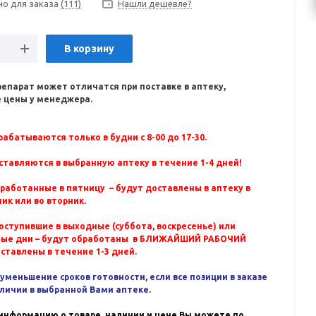
но для заказа
(111)
Нашли дешевле?
В корзину
репарат может отличатся при поставке в аптеку,
 цены у менеджера.
абатываются только в будни с 8-00 до 17-30.
ставляются в выбранную аптеку в течение 1-4 дней!
бработанные в пятницу – будут доставлены в аптеку в
ик или во вторник.
оступившие в выходные (суббота, воскресенье) или
ные дни – будут обработаны в БЛИЖАЙШИЙ РАБОЧИЙ
оставлены в течение 1-3 дней.
уменьшение сроков готовности, если все позиции в заказе
аличии в выбранной Вами аптеке.
информацию о товаре, наличии и цене Вы можете по