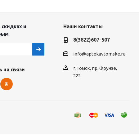
 скидках и
Наши контакты
вым
8(3822)607-507
info@aptekavtomske.ru
г.Томск, пр. Фрунзе,
 на связи
222