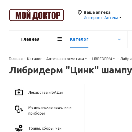
Ваша аптека
Интернет-Аптека
Главная
Каталог
Главная
-
Каталог
-
Аптечная косметика
-
LIBREDERM
-
Либри
Либридерм "Цинк" шампу
Лекарства и БАДы
Медицинские изделия и
приборы
Травы, сборы, чаи