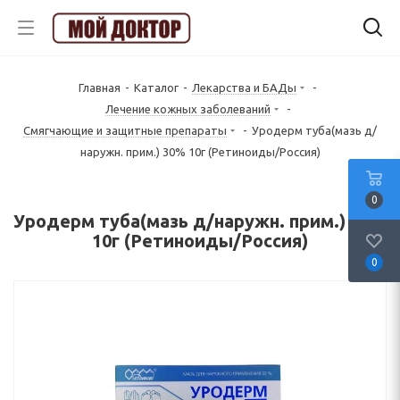
Главная
-
Каталог
-
Лекарства и БАДы
-
Лечение кожных заболеваний
-
Смягчающие и защитные препараты
-
Уродерм туба(мазь д/
наружн. прим.) 30% 10г (Ретиноиды/Россия)
0
Уродерм туба(мазь д/наружн. прим.) 30%
10г (Ретиноиды/Россия)
0