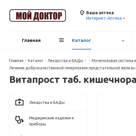
Ваша аптека
Интернет-Аптека
Главная
Каталог
Главная
-
Каталог
-
Лекарства и БАДы
-
Mочеполовая система 
Лечение доброкачественной гиперплазии предстательной железы
Витапрост таб. кишечнора
Лекарства и БАДы
Медицинские изделия и
приборы