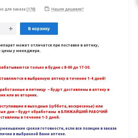
но для заказа
(178)
Нашли дешевле?
В корзину
репарат может отличатся при поставке в аптеку,
 цены у менеджера.
абатываются только в будни с 8-00 до 17-30.
ставляются в выбранную аптеку в течение 1-4 дней!
бработанные в пятницу – будут доставлены в аптеку в
ик или во вторник.
оступившие в выходные (суббота, воскресенье) или
ные дни – будут обработаны в БЛИЖАЙШИЙ РАБОЧИЙ
оставлены в течение 1-3 дней.
уменьшение сроков готовности, если все позиции в заказе
аличии в выбранной Вами аптеке.