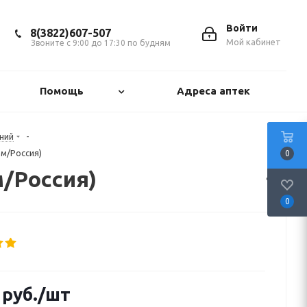
Войти
8(3822)607-507
Мой кабинет
Звоните с 9:00 до 17:30 по будням
Помощь
Адреса аптек
ний
-
м/Россия)
0
м/Россия)
0
руб.
/шт