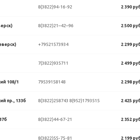
8(3822)94-16-92
2 390 ру
8(3822)21–42–96
верск)
2 500 ру
+79521573934
еверск)
2 299 ру
7(3822)935711
2 499 ру
79539158148
ий 108/1
2 298 ру
8(3822)258743
8(952)1793515
й пр., 133б
2 425 ру
8(3822)44-67-21
37б
2 352 ру
8(3822)55-75-81
2 199 ру