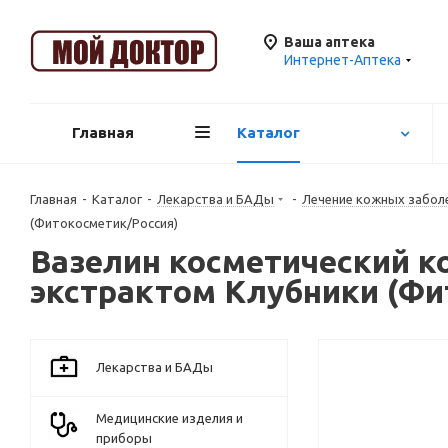
Ваша аптека
Интернет-Аптека
Главная
Каталог
Главная
-
Каталог
-
Лекарства и БАДы
-
Лечение кожных забол
(Фитокосметик/Россия)
Вазелин косметический ко
экстрактом Клубники (Фи
Лекарства и БАДы
Медицинские изделия и
приборы