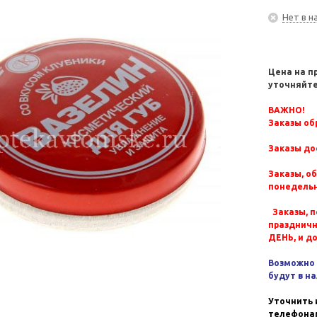
Нет в н
Цена на п
уточняйте
ВАЖНО!
Заказы обр
Заказы до
Заказы, о
понедельн
Заказы, п
празднич
ДЕНЬ, и д
Возможно 
будут в н
Уточнить 
телефонам