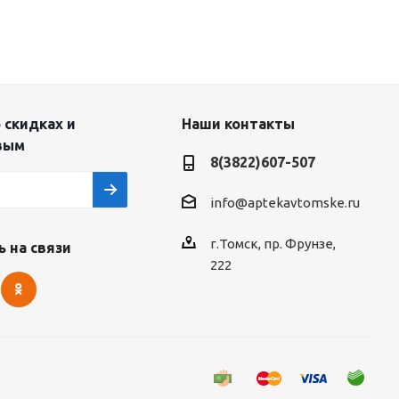
 скидках и
Наши контакты
вым
8(3822)607-507
info@aptekavtomske.ru
г.Томск, пр. Фрунзе,
 на связи
222