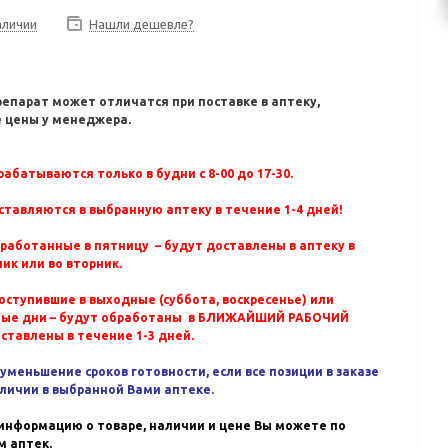
аличии
Нашли дешевле?
репарат может отличатся при поставке в аптеку,
 цены у менеджера.
абатываются только в будни с 8-00 до 17-30.
ставляются в выбранную аптеку в течение 1-4 дней!
бработанные в пятницу – будут доставлены в аптеку в
ик или во вторник.
оступившие в выходные (суббота, воскресенье) или
ные дни – будут обработаны в БЛИЖАЙШИЙ РАБОЧИЙ
оставлены в течение 1-3 дней.
уменьшение сроков готовности, если все позиции в заказе
аличии в выбранной Вами аптеке.
информацию о товаре, наличии и цене Вы можете по
 аптек.