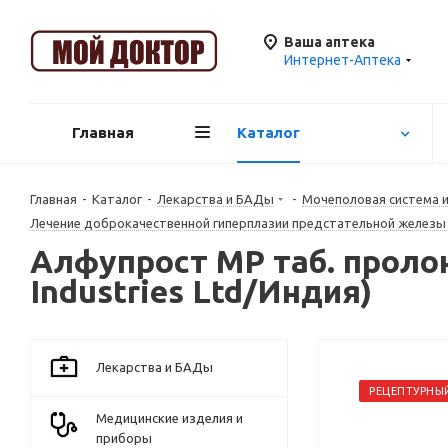
Ваша аптека
Интернет-Аптека
Главная
Каталог
Главная
-
Каталог
-
Лекарства и БАДы
-
Mочеполовая система 
Лечение доброкачественной гиперплазии предстательной железы
Алфупрост МР таб. пролон
Industries Ltd/Индия)
Лекарства и БАДы
РЕЦЕПТУРНЫ
Медицинские изделия и
приборы