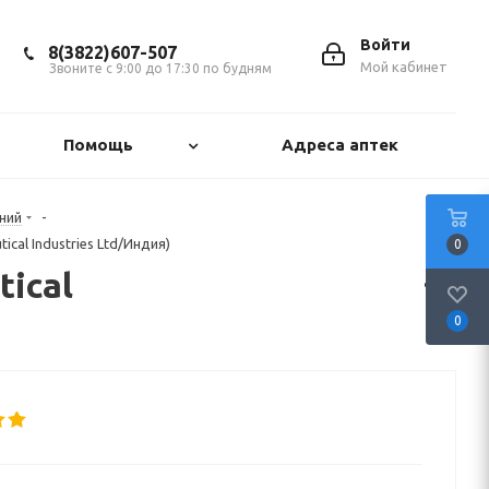
Войти
8(3822)607-507
Мой кабинет
Звоните с 9:00 до 17:30 по будням
Помощь
Адреса аптек
ний
-
cal Industries Ltd/Индия)
0
ical
0