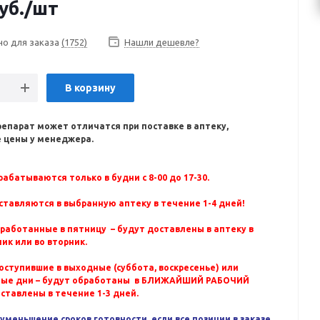
уб.
/шт
но для заказа
(1752)
Нашли дешевле?
В корзину
репарат может отличатся при поставке в аптеку,
 цены у менеджера.
абатываются только в будни с 8-00 до 17-30.
ставляются в выбранную аптеку в течение 1-4 дней!
бработанные в пятницу – будут доставлены в аптеку в
ик или во вторник.
оступившие в выходные (суббота, воскресенье) или
ные дни – будут обработаны в БЛИЖАЙШИЙ РАБОЧИЙ
оставлены в течение 1-3 дней.
уменьшение сроков готовности, если все позиции в заказе