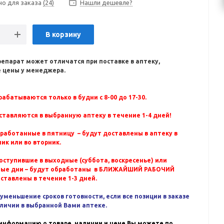
но для заказа
(24)
Нашли дешевле?
В корзину
репарат может отличатся при поставке в аптеку,
 цены у менеджера.
абатываются только в будни с 8-00 до 17-30.
ставляются в выбранную аптеку в течение 1-4 дней!
бработанные в пятницу – будут доставлены в аптеку в
ик или во вторник.
оступившие в выходные (суббота, воскресенье) или
ные дни – будут обработаны в БЛИЖАЙШИЙ РАБОЧИЙ
оставлены в течение 1-3 дней.
уменьшение сроков готовности, если все позиции в заказе
аличии в выбранной Вами аптеке.
информацию о товаре, наличии и цене Вы можете по