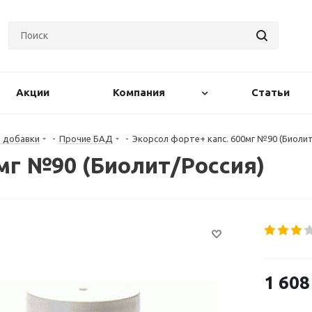
Акции
Компания
Статьи
е добавки
-
Прочие БАД
-
Экорсол форте+ капс. 600мг №90 (Биолит
мг №90 (Биолит/Россия)
1 608