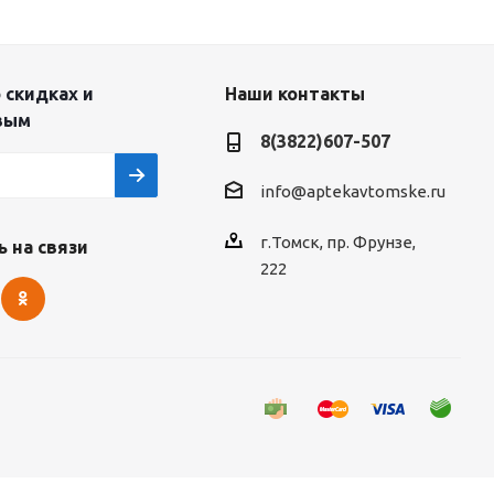
 скидках и
Наши контакты
вым
8(3822)607-507
info@aptekavtomske.ru
г.Томск, пр. Фрунзе,
 на связи
222