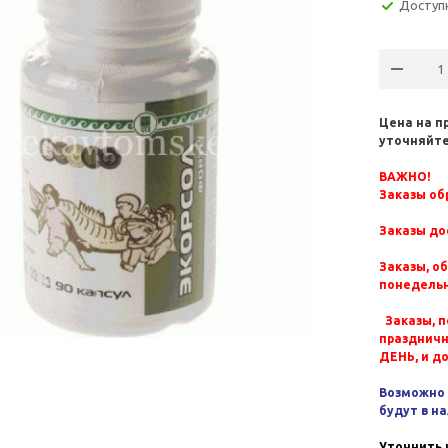
Доступ
Цена на п
уточняйте
ВАЖНО!
Заказы обр
Заказы до
Заказы, о
понедельн
Заказы, п
празднич
ДЕНЬ, и д
Возможно 
будут в н
Уточнить 