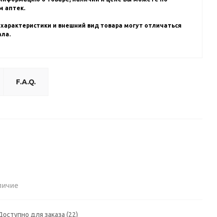
 аптек.
 характеристики и внешний вид товара могут отличаться
ала.
F.A.Q.
личие
Доступно для заказа (22)