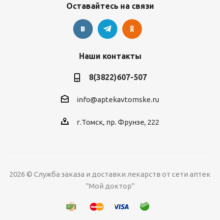
Оставайтесь на связи
Наши контакты
8(3822)607-507
info@aptekavtomske.ru
г.Томск, пр. Фрунзе, 222
2026 © Служба заказа и доставки лекарств от сети аптек
"Мой доктор"
УЗНАВАЙТЕ ОБ
АКЦИЯХ И СКИДКАХ
*
ПЕРВЫМИ!
Нажимая "Подписаться" вы
соглашаетесь с
Политикой
Подписаться
конфиденциальности
Предоставлено SendPulse