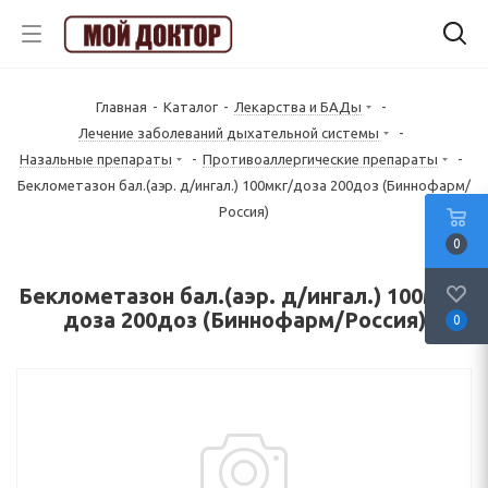
Главная
-
Каталог
-
Лекарства и БАДы
-
Лечение заболеваний дыхательной системы
-
Назальные препараты
-
Противоаллергические препараты
-
Беклометазон бал.(аэр. д/ингал.) 100мкг/доза 200доз (Биннофарм/
Россия)
0
Беклометазон бал.(аэр. д/ингал.) 100мкг/
доза 200доз (Биннофарм/Россия)
0