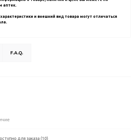
 аптек.
 характеристики и внешний вид товара могут отличаться
ала.
F.A.Q.
ичие
оступно для заказа (10)