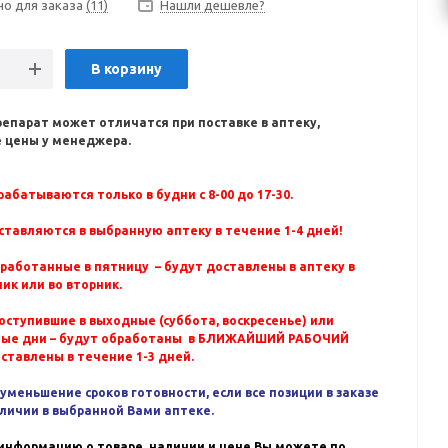
но для заказа
(11)
Нашли дешевле?
В корзину
репарат может отличатся при поставке в аптеку,
 цены у менеджера.
абатываются только в будни с 8-00 до 17-30.
ставляются в выбранную аптеку в течение 1-4 дней!
бработанные в пятницу – будут доставлены в аптеку в
ик или во вторник.
оступившие в выходные (суббота, воскресенье) или
ные дни – будут обработаны в БЛИЖАЙШИЙ РАБОЧИЙ
оставлены в течение 1-3 дней.
уменьшение сроков готовности, если все позиции в заказе
аличии в выбранной Вами аптеке.
информацию о товаре, наличии и цене Вы можете по