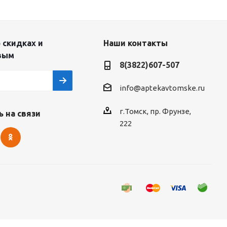
 скидках и
Наши контакты
вым
8(3822)607-507
info@aptekavtomske.ru
г.Томск, пр. Фрунзе,
 на связи
222