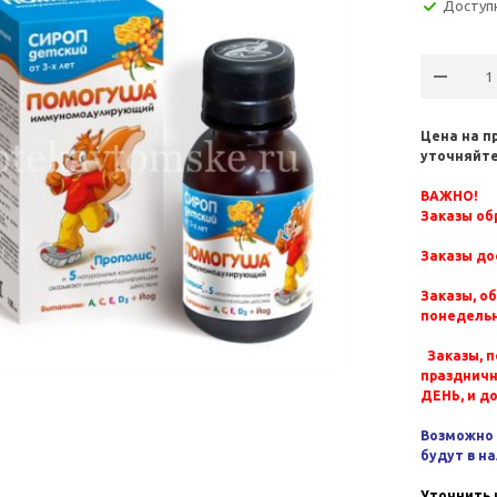
Доступ
Цена на п
уточняйте
ВАЖНО!
Заказы обр
Заказы до
Заказы, о
понедельн
Заказы, п
празднич
ДЕНЬ, и д
Возможно 
будут в н
Уточнить 