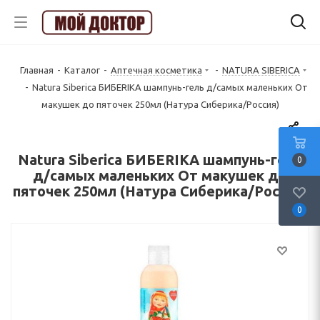
Главная
-
Каталог
-
Аптечная косметика
-
NATURA SIBERICA
-
Natura Siberica БИБЕRIKA шампунь-гель д/самых маленьких От
макушек до пяточек 250мл (Натура Сиберика/Россия)
Natura Siberica БИБЕRIKA шампунь-гель
0
д/самых маленьких От макушек до
пяточек 250мл (Натура Сиберика/Россия)
0