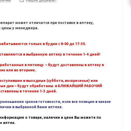
Нашли дешевле?
репарат может отличатся при поставке в аптеку,
 цены у менеджера.
абатываются только в будни с 8-00 до 17-30.
ставляются в выбранную аптеку в течение 1-4 дней!
бработанные в пятницу – будут доставлены в аптеку в
ик или во вторник.
оступившие в выходные (суббота, воскресенье) или
ные дни – будут обработаны в БЛИЖАЙШИЙ РАБОЧИЙ
оставлены в течение 1-3 дней.
уменьшение сроков готовности, если все позиции в заказе
аличии в выбранной Вами аптеке.
информацию о товаре, наличии и цене Вы можете по
 аптек.