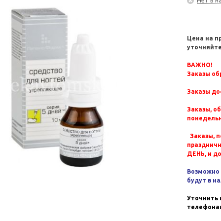
Цена на п
уточняйте
ВАЖНО!
Заказы обр
Заказы до
Заказы, о
понедельн
Заказы, п
празднич
ДЕНЬ, и д
Возможно 
будут в н
Уточнить 
телефонам