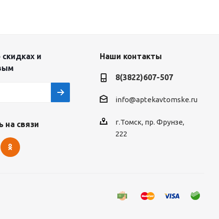
 скидках и
Наши контакты
вым
8(3822)607-507
info@aptekavtomske.ru
г.Томск, пр. Фрунзе,
 на связи
222